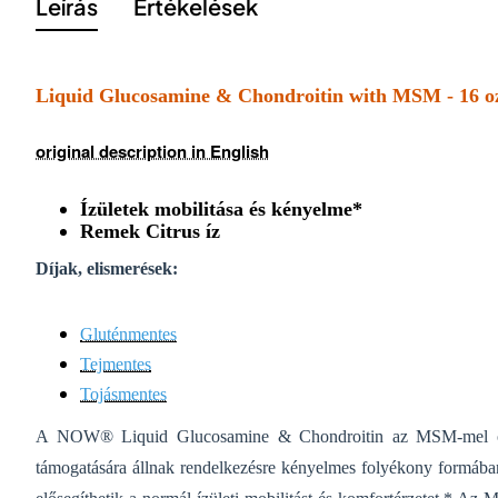
Leírás
Értékelések
Liquid Glucosamine & Chondroitin with MSM - 16 oz.
original description in English
Ízületek mobilitása és kényelme*
Remek Citrus íz
Díjak, elismerések:
Gluténmentes
Tejmentes
Tojásmentes
A NOW® Liquid Glucosamine & Chondroitin az MSM-mel ötvö
támogatására állnak rendelkezésre kényelmes folyékony formába