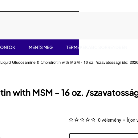
PONTOK
MENTS MEG
TERMÉKEK ABC SORRENDBEN
Liquid Glucosamine & Chondroitin with MSM - 16 oz. /szavatossági idő: 202
e
in with MSM - 16 oz. /szavatosság
0 vélemény
•
Írjon