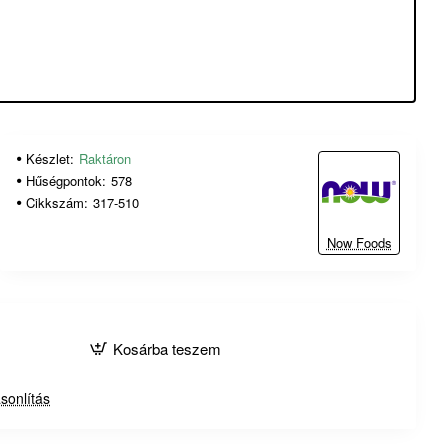
17
46
41
Hour
Min
Sec
Készlet:
Raktáron
Hűségpontok:
578
Cikkszám:
317-510
Now Foods
Kosárba teszem
sonlítás