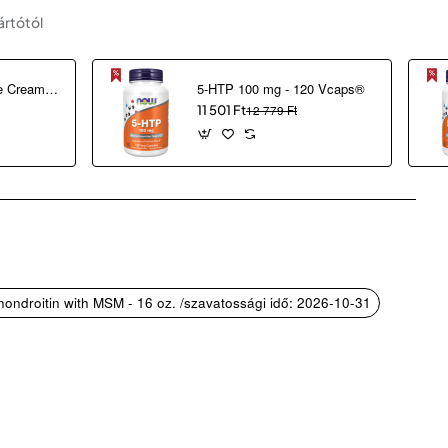
ártótól
2 in 1 Correcting Eye Cream (30 ml)
5-HTP 100 mg - 120 Vcaps®
11 501 Ft
12 779 Ft
ondroitin with MSM - 16 oz. /szavatossági idő: 2026-10-31