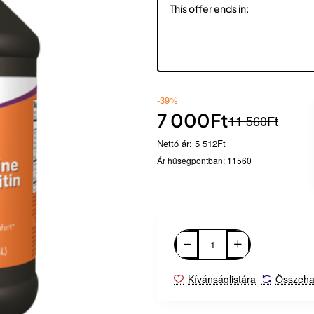
This offer ends in:
55
Day
-39%
7 000Ft
11 560Ft
Nettó ár: 5 512Ft
Ár hűségpontban: 11560
Kívánságlistára
Összeha