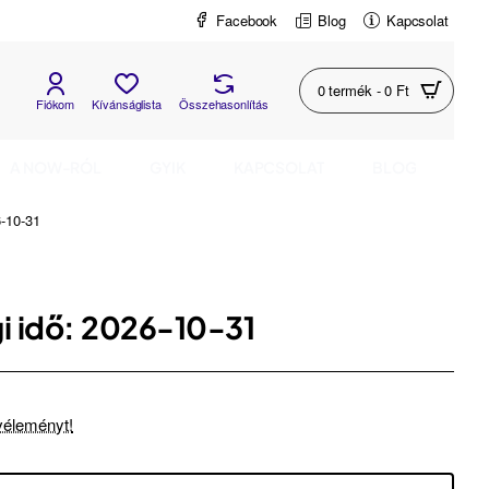
Facebook
Blog
Kapcsolat
0 termék - 0 Ft
Fiókom
Kívánságlista
Összehasonlítás
A NOW-RÓL
GYIK
KAPCSOLAT
BLOG
6-10-31
i idő: 2026-10-31
 véleményt!