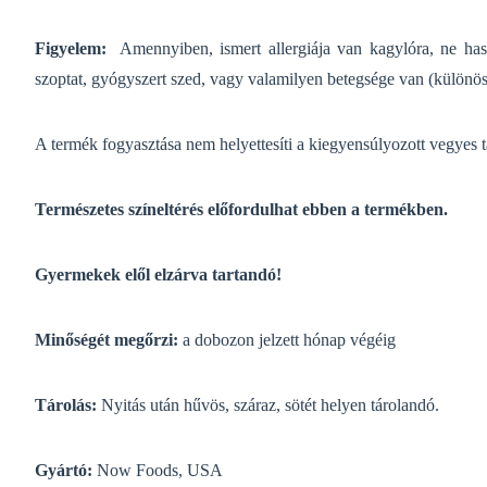
Figyelem:
Amennyiben, ismert allergiája van kagylóra, ne hasz
szoptat, gyógyszert szed, vagy valamilyen betegsége van (külön
A termék fogyasztása nem helyettesíti a kiegyensúlyozott vegyes t
Természetes színeltérés előfordulhat ebben a termékben.
Gyermekek elől elzárva tartandó!
Minőségét megőrzi:
a dobozon jelzett hónap végéig
Tárolás:
Nyitás után hűvös, száraz, sötét helyen tárolandó.
Gyártó:
Now Foods, USA