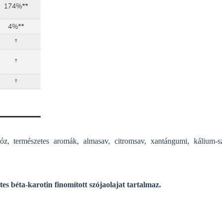
któz, természetes aromák, almasav, citromsav, xantángumi, kálium-s
es béta-karotin finomított szójaolajat tartalmaz.