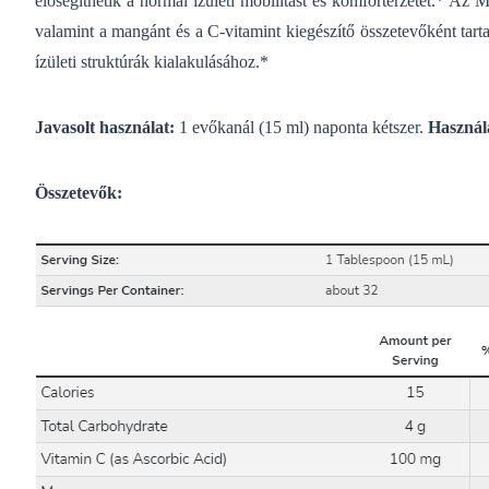
elősegíthetik a normál ízületi mobilitást és komfortérzetet.* A
valamint a mangánt és a C-vitamint kiegészítő összetevőként tart
ízületi struktúrák kialakulásához.*
J
avasolt használat:
1 evőkanál (15 ml) naponta kétszer.
Használa
Összetevők: