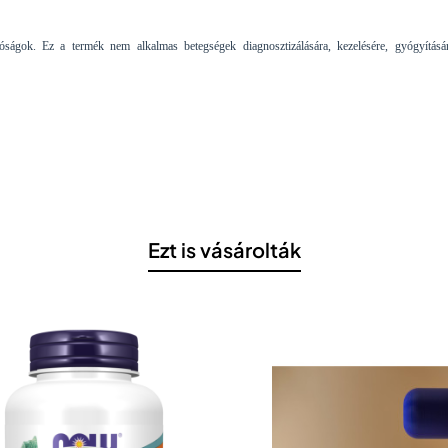
tóságok. Ez a termék nem alkalmas betegségek diagnosztizálására, kezelésére, gyógyításá
Ezt is vásárolták