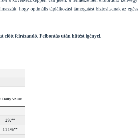
z MSM a következőképpen van jelen:
a természetben előforduló kénvegyü
almazzák, hogy optimális táplálkozási támogatást biztosítsanak az egés
t előtt felrázandó. Felbontás után hűtést igényel.