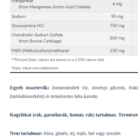
Egyéb összetevők:
Ionmentesített víz, növényi glicerin, fru
(tartósítószerként) és természetes béta-karotin.
Kagylókat (rák, garnélarák, homár, rák) tartalmaz.
Természet
Nem tartalmaz:
búza, glutén, tej, tojás, hal vagy szezám