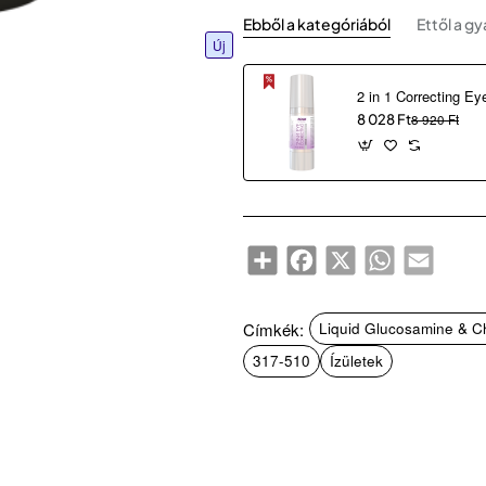
Ebből a kategóriából
Ettől a gy
Új
8 028 Ft
8 920 Ft
Share
Facebook
X
WhatsApp
Email
Címkék:
Liquid Glucosamine & Ch
317-510
Ízületek