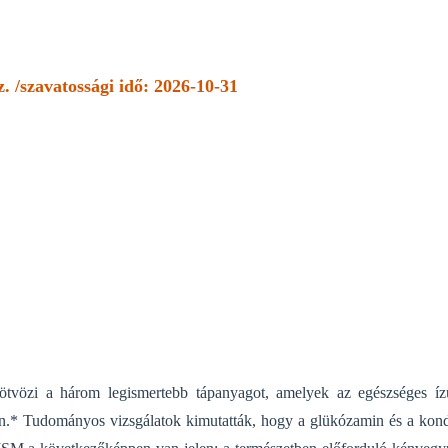
 /szavatossági idő: 2026-10-31
zi a három legismertebb tápanyagot, amelyek az egészséges ízü
n.* Tudományos vizsgálatok kimutatták, hogy a glükózamin és a kond