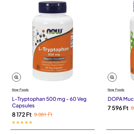
Now Foods
Now Foods
L-Tryptophan 500 mg - 60 Veg
DOPA Mucu
Capsules
8
7 596 Ft
9 081 Ft
8 172 Ft