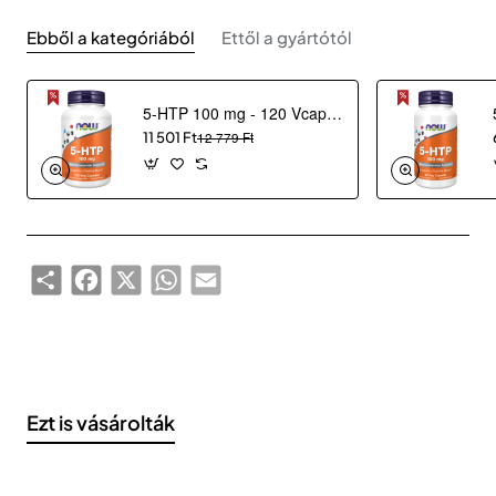
Ebből a kategóriából
Ettől a gyártótól
5-HTP 100 mg - 120 Vcaps®
11 501 Ft
12 779 Ft
Share
Facebook
X
WhatsApp
Email
Ezt is vásárolták