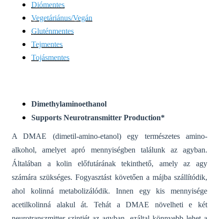
Diómentes
Vegetáriánus/Vegán
Gluténmentes
Tejmentes
Tojásmentes
Dimethylaminoethanol
Supports Neurotransmitter Production*
A DMAE (dimetil-amino-etanol) egy természetes amino-
alkohol, amelyet apró mennyiségben találunk az agyban.
Általában a kolin előfutárának tekinthető, amely az agy
számára szükséges. Fogyasztást követően a májba szállítódik,
ahol kolinná metabolizálódik. Innen egy kis mennyisége
acetilkolinná alakul át. Tehát a DMAE növelheti e két
neurotranszmitter szintjét az agyban, ezáltal könnyebb lehet a