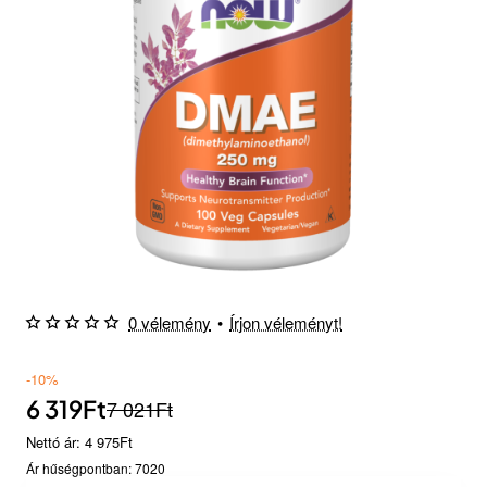
0 vélemény
•
Írjon véleményt!
-10%
6 319Ft
7 021Ft
Nettó ár: 4 975Ft
Ár hűségpontban: 7020