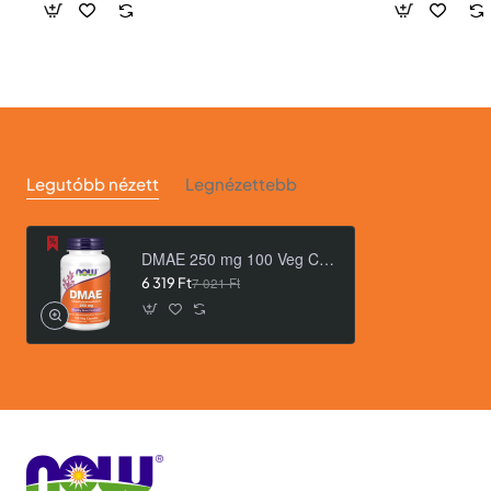
Legutóbb nézett
Legnézettebb
DMAE 250 mg 100 Veg Capsules
6 319 Ft
7 021 Ft