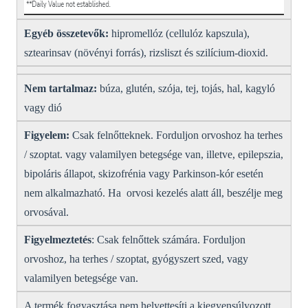
Egyéb összetevők:
hipromellóz (cellulóz kapszula),
sztearinsav (növényi forrás), rizsliszt és szilícium-dioxid.
Nem tartalmaz:
búza, glutén, szója, tej, tojás, hal, kagyló
vagy dió
Figyelem:
Csak felnőtteknek. Forduljon orvoshoz ha terhes
/ szoptat. vagy valamilyen betegsége van, illetve, epilepszia,
bipoláris állapot, skizofrénia vagy Parkinson-kór esetén
nem alkalmazható. Ha orvosi kezelés alatt áll, beszélje meg
orvosával.
Figyelmeztetés
: Csak felnőttek számára. Forduljon
orvoshoz, ha terhes / szoptat, gyógyszert szed, vagy
valamilyen betegsége van.
A termék fogyasztása nem helyettesíti a kiegyensúlyozott