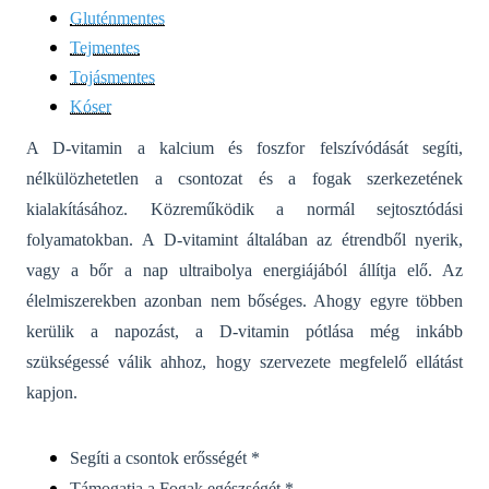
Gluténmentes
Tejmentes
Tojásmentes
Kóser
A D-vitamin a kalcium és foszfor felszívódását segíti,
nélkülözhetetlen a csontozat és a fogak szerkezetének
kialakításához. Közreműködik a normál sejtosztódási
folyamatokban.
A D-vitamint általában az étrendből nyerik,
vagy a bőr a nap ultraibolya energiájából állítja elő. Az
élelmiszerekben azonban nem bőséges. Ahogy egyre többen
kerülik a napozást, a D-vitamin pótlása még inkább
szükségessé válik ahhoz, hogy szervezete megfelelő ellátást
kapjon.
Segíti a csontok erősségét *
Támogatja a Fogak egészségét *