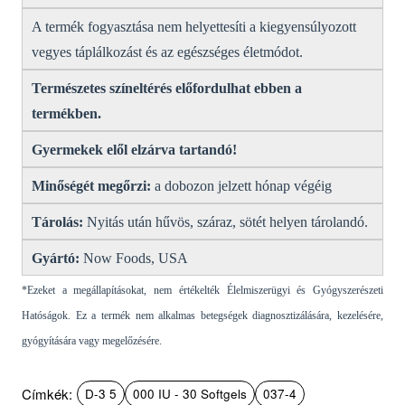
A termék fogyasztása nem helyettesíti a kiegyensúlyozott
vegyes táplálkozást és az egészséges életmódot.
Természetes színeltérés előfordulhat ebben a
termékben.
Gyermekek elől elzárva tartandó!
Minőségét megőrzi:
a dobozon jelzett hónap végéig
Tárolás:
Nyitás után hűvös, száraz, sötét helyen tárolandó.
Gyártó:
Now Foods, USA
*Ezeket a megállapításokat, nem értékelték Élelmiszerügyi és Gyógyszerészeti
Hatóságok. Ez a termék nem alkalmas betegségek diagnosztizálására, kezelésére,
gyógyítására vagy megelőzésére.
Címkék:
D-3 5
000 IU - 30 Softgels
037-4