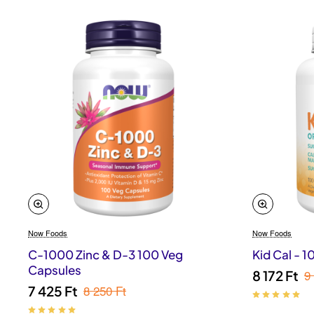
Now Foods
Now Foods
C-1000 Zinc & D-3 100 Veg
Kid Cal - 
Capsules
9
8 172 Ft
8 250 Ft
7 425 Ft