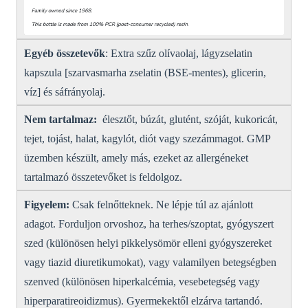
Egyéb összetevők
:
Extra szűz olívaolaj, lágyzselatin
kapszula [szarvasmarha zselatin (BSE-mentes), glicerin,
víz] és sáfrányolaj.
Nem tartalmaz:
élesztőt, búzát, glutént, szóját, kukoricát,
tejet, tojást, halat, kagylót, diót vagy szezámmagot.
GMP
üzemben készült, amely más, ezeket az allergéneket
tartalmazó összetevőket is feldolgoz.
Figyelem:
Csak felnőtteknek.
Ne lépje túl az ajánlott
adagot.
Forduljon orvoshoz, ha terhes/szoptat, gyógyszert
szed (különösen helyi pikkelysömör elleni gyógyszereket
vagy tiazid diuretikumokat), vagy valamilyen betegségben
szenved (különösen hiperkalcémia, vesebetegség vagy
hiperparatireoidizmus).
Gyermekektől elzárva tartandó.