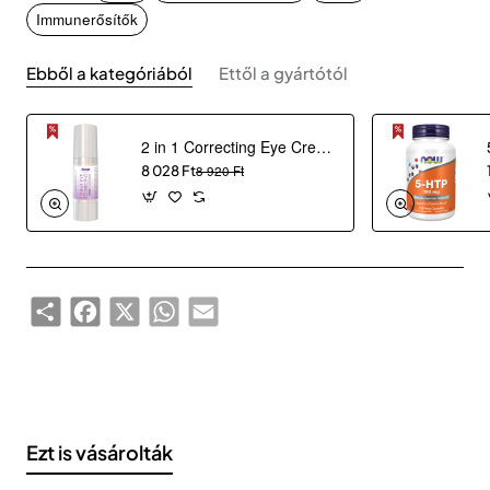
Immunerősítők
Ebből a kategóriából
Ettől a gyártótól
2 in 1 Correcting Eye Cream (30 ml)
8 028 Ft
8 920 Ft
Share
Facebook
X
WhatsApp
Email
Ezt is vásárolták