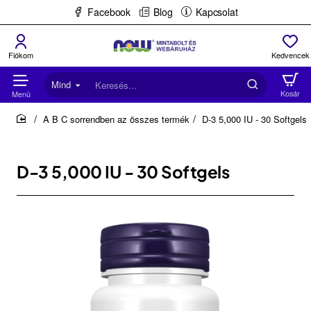
Facebook
Blog
Kapcsolat
Mind
Keresés...
A B C sorrendben az összes termék
D-3 5,000 IU - 30 Softgels
home
D-3 5,000 IU - 30 Softgels