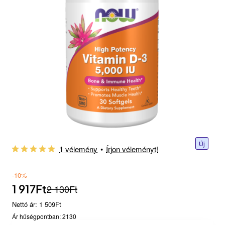
Új
1 vélemény
•
Írjon véleményt!
-10%
1 917Ft
2 130Ft
Nettó ár: 1 509Ft
Ár hűségpontban: 2130