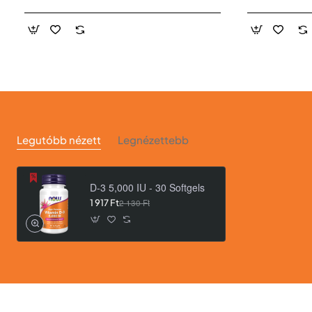
Legutóbb nézett
Legnézettebb
D-3 5,000 IU - 30 Softgels
1 917 Ft
2 130 Ft