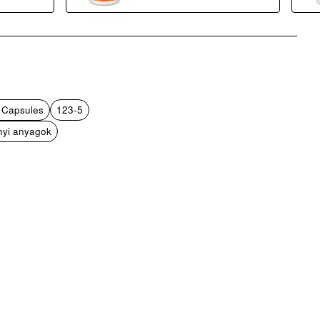
g Capsules
123-5
ányi anyagok