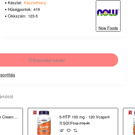
Készlet:
Készlethiány
Hűségpontok:
419
Cikkszám:
123-5
Now Foods
Értesítést kérek!
sonlítás
ártótól
2 in 1 Correcting Eye Cream (30 ml)
5-HTP 100 mg - 120 Vcaps®
11 501 Ft
12 779 Ft