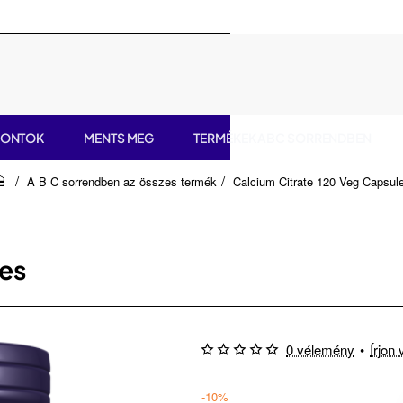
PONTOK
MENTS MEG
TERMÉKEK ABC SORRENDBEN
A B C sorrendben az összes termék
Calcium Citrate 120 Veg Capsul
home
les
0 vélemény
•
Írjon
-10%