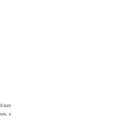
alcium
ium, a