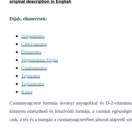
original description in English
Díjak, elismerések:
Szójamentes
GMO-mentes
Diómentes
Vegetáriánus/Vegán
Gluténmentes
Tejmentes
Tojásmentes
Kóser
Csontanyagcsere formula ásványi anyagokkal és D-2-vitamin
könnyen emészthető és felszívódó formája, a csontok egészség
cink, a réz és a mangán a csontanyagcserében játszott alapvető sze