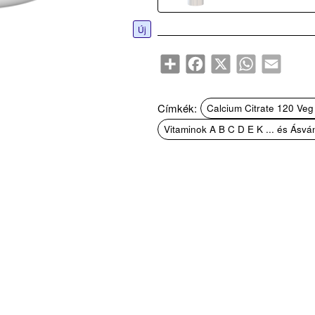
Új
Share
Facebook
X
WhatsApp
Email
Címkék:
Calcium Citrate 120 Ve
Vitaminok A B C D E K ... és Ásv