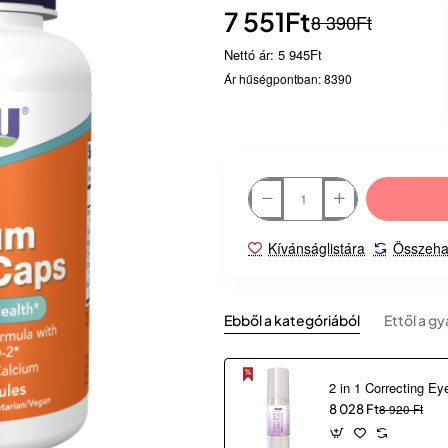
7 551Ft
8 390Ft
Nettó ár: 5 945Ft
Ár hűségpontban: 8390
Kívánságlistára
Összeha
Ebből a kategóriából
Ettől a gy
8 028 Ft
8 920 Ft