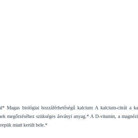
nal*
Magas biológiai hozzáférhetőségű kalcium
A kalcium-citrát a k
ének megőrzéséhez szükséges ásványi anyag.* A D-vitamin, a magnéz
repük miatt került bele.*