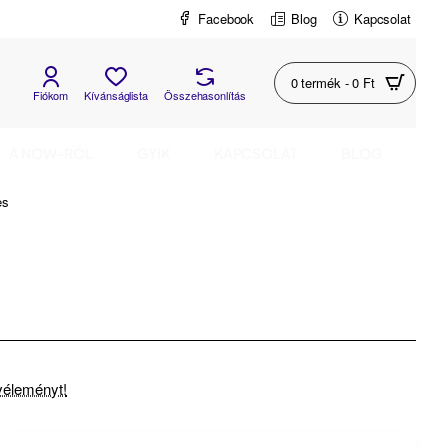
Facebook
Blog
Kapcsolat
0 termék - 0 Ft
Fiókom
Kívánságlista
Összehasonlítás
A NOW-RÓL
GYIK
KAPCSOLAT
BLOG
es
 véleményt!