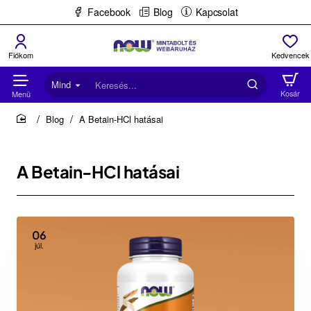
Facebook
Blog
Kapcsolat
Mind
Keresés...
Blog
A Betain-HCl hatásai
home
A Betain-HCl hatásai
06
júl.