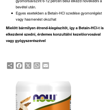
gyomorsavszint 6-12 percen belül elkezd növekedni a
bevétel után.
Egyes esetekben a Betain-HCl szedése gyomorégést
vagy hasmenést okozhat
Mielőtt bármilyen étrend-kiegészítőt, így a
Betain-HCl
-t is
elkezdené szedni, érdemes konzultálni kezelőorvosával
vagy gyógyszerészével
Share
Facebook
X
WhatsApp
Email