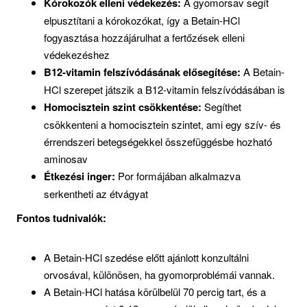
Kórokozók elleni védekezés:
A gyomorsav segít
elpusztítani a kórokozókat, így a Betain-HCl
fogyasztása hozzájárulhat a fertőzések elleni
védekezéshez
B12-vitamin felszívódásának elősegítése:
A Betain-
HCl szerepet játszik a B12-vitamin felszívódásában is
Homocisztein szint csökkentése:
Segíthet
csökkenteni a homocisztein szintet, ami egy szív- és
érrendszeri betegségekkel összefüggésbe hozható
aminosav
Étkezési inger:
Por formájában alkalmazva
serkentheti az étvágyat
Fontos tudnivalók:
A Betain-HCl szedése előtt ajánlott konzultálni
orvosával, különösen, ha gyomorproblémái vannak.
A Betain-HCl hatása körülbelül 70 percig tart, és a