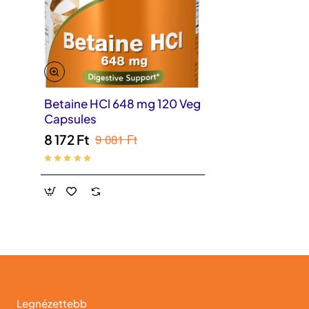
Betaine HCl 648 mg 120 Veg
Capsules
9 081 Ft
8 172 Ft
Legnézettebb