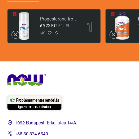
Progesterone from Wild Yam Balancing Skin Cream- 3 oz. /85 g/
6 922 Ft
7 691 Ft
Problémamentes rendelés
Igazolta:
Trustindex
1092 Budapest, Erkel utca 14/A.
+36 30 574 6640