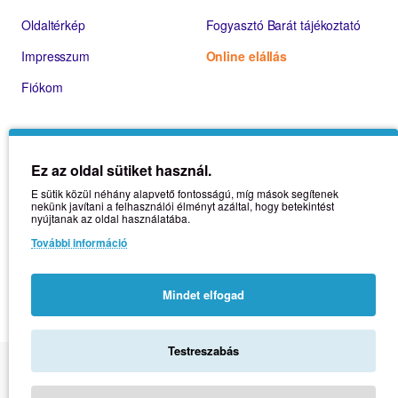
Oldaltérkép
Fogyasztó Barát tájékoztató
Impresszum
Online elállás
Fiókom
Ez az oldal sütiket használ.
E sütik közül néhány alapvető fontosságú, míg mások segítenek
nekünk javítani a felhasználói élményt azáltal, hogy betekintést
nyújtanak az oldal használatába.
További információ
Mindet elfogad
Testreszabás
Copyright © 2021 | Üzemeltető: Natural Vitamin + Kft. | Adószám:
14397978-2-43