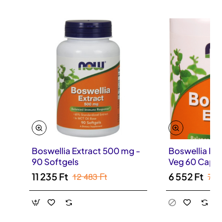
Boswellia Extract 500 mg -
Boswellia Ex
90 Softgels
Veg 60 Capsu
12 483 Ft
7 2
11 235 Ft
6 552 Ft