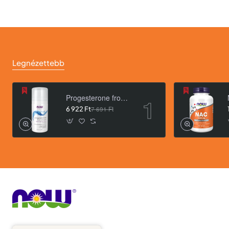
A termékre kattintva 
Legnézettebb
Progesterone from Wild Yam Balancing Skin Cream- 3 oz. /85 g/
6 922 Ft
7 691 Ft