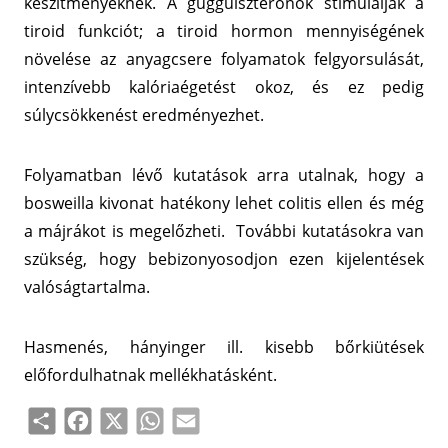
készítményeknek. A guggulszteronok stimulálják a
tiroid funkciót; a tiroid hormon mennyiségének
növelése az anyagcsere folyamatok felgyorsulását,
intenzívebb kalóriaégetést okoz, és ez pedig
súlycsökkenést eredményezhet.
Folyamatban lévő kutatások arra utalnak, hogy a
bosweilla kivonat hatékony lehet colitis ellen és még
a májrákot is megelőzheti. További kutatásokra van
szükség, hogy bebizonyosodjon ezen kijelentések
valóságtartalma.
Hasmenés, hányinger ill. kisebb bőrkiütések
előfordulhatnak mellékhatásként.
Share
Facebook
X
WhatsApp
Email