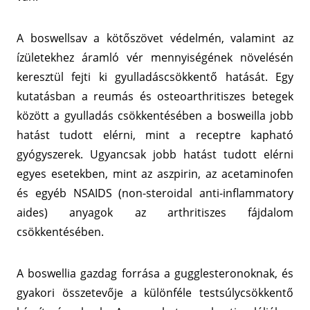
A boswellsav a kötőszövet védelmén, valamint az
ízületekhez áramló vér mennyiségének növelésén
keresztül fejti ki gyulladáscsökkentő hatását. Egy
kutatásban a reumás és osteoarthritiszes betegek
között a gyulladás csökkentésében a bosweilla jobb
hatást tudott elérni, mint a receptre kapható
gyógyszerek. Ugyancsak jobb hatást tudott elérni
egyes esetekben, mint az aszpirin, az acetaminofen
és egyéb NSAIDS (non-steroidal anti-inflammatory
aides) anyagok az arthritiszes fájdalom
csökkentésében.
A boswellia gazdag forrása a gugglesteronoknak, és
gyakori összetevője a különféle testsúlycsökkentő