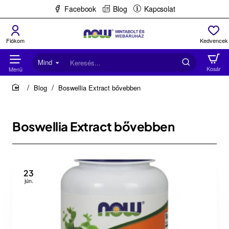
Facebook
Blog
Kapcsolat
Mind
Keresés...
Blog
Boswellia Extract bővebben
home
Boswellia Extract bővebben
23
jún.