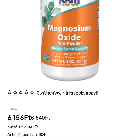
Készlethiány
0 vélemény
•
Írjon véleményt!
-10%
6 156Ft
6 840Ft
Nettó ár: 4 847Ft
Ár hűségpontban: 6840