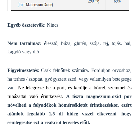
Egyéb összetevők:
Nincs
Nem tartalmaz:
élesztő, búza, glutén, szója, tej, tojás, hal,
kagyló vagy dió
Figyelmeztetés
: Csak felnőttek számára. Forduljon orvoshoz,
ha terhes / szoptat, gyógyszert szed, vagy valamilyen betegsége
van.
Ne lélegezze be a port, és kerülje a bőrrel, szemmel és
ruházattal való érintkezést.
A tiszta magnézium-oxid por
növelheti a folyadékok hőmérsékletét érintkezéskor,
ezért
ajánlott legalább 1,5 dl hideg vízzel elkeverni
,
hogy
semlegesítse ezt a reakciót lenyelés előtt.