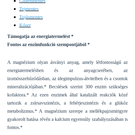
Gluténmentes
Tejmentes
Tojásmentes
Kóser
Támogatja az energiatermelést *
Fontos az enzimfunkció szempontjából *
A magnézium olyan ásványi anyag, amely létfontosságú az
energiatermelésben és az anyagcserében, az
izomösszehúzódásban, az idegimpulzus-átvitelben és a csontok
mineralizációjában.* Becslések szerint 300 enzim szükséges
kofaktora.*
Az ezen enzimek által katalizált reakciók közé
tartozik a zsírsavszintézis, a fehérjeszintézis és a glükóz
metabolizmus.
* A magnézium szerepe a mellékpajzsmirigyre
gyakorolt hatása révén a kalcium egyensúly szabályozásában is
fontos.*