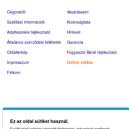
Cégünkről
Vásárlásaim
Szállítási információk
Kívánságlista
Adatkezelési tájékoztató
Hírlevél
Általános szerződési feltételek
Garancia
Oldaltérkép
Fogyasztó Barát tájékoztató
Impresszum
Online elállás
Fiókom
Ez az oldal sütiket használ.
E sütik közül néhány alapvető fontosságú, míg mások segítenek