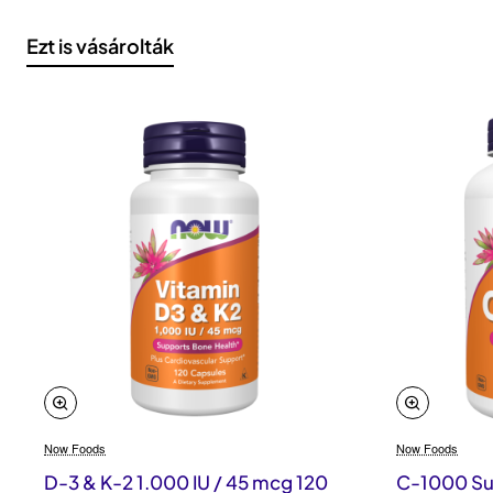
Ezt is vásárolták
Now Foods
Now Foods
D-3 & K-2 1.000 IU / 45 mcg 120
C-1000 Sus