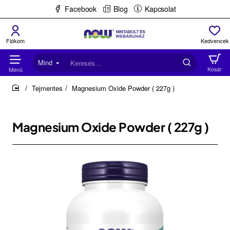
Facebook
Blog
Kapcsolat
Mind
Keresés...
Tejmentes
Magnesium Oxide Powder ( 227g )
home
Magnesium Oxide Powder ( 227g )