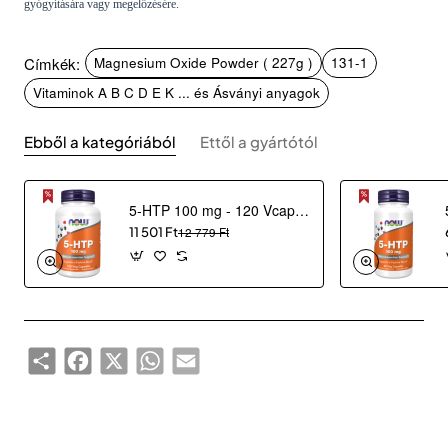
gyógyítására vagy megelőzésére.
Címkék:
Magnesium Oxide Powder ( 227g )
131-1
Vitaminok A B C D E K ... és Ásványi anyagok
Ebből a kategóriából
Ettől a gyártótól
5-HTP 100 mg - 120 Vcaps®
11 501 Ft
12 779 Ft
Share
Facebook
X
WhatsApp
Email