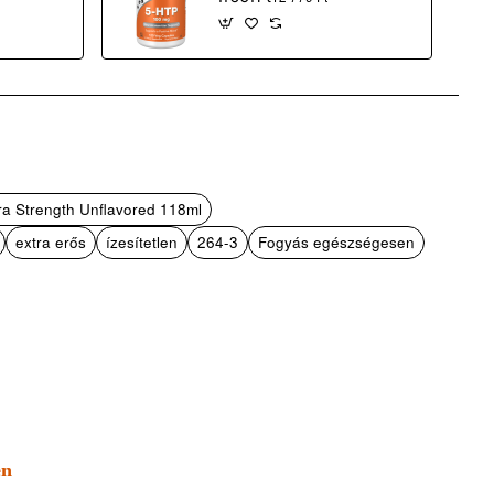
ra Strength Unflavored 118ml
extra erős
ízesítetlen
264-3
Fogyás egészségesen
en