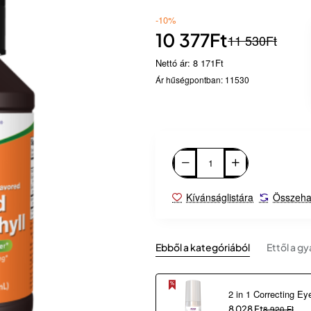
-10%
10 377Ft
11 530Ft
Nettó ár: 8 171Ft
Ár hűségpontban: 11530
Kívánságlistára
Összeha
Ebből a kategóriából
Ettől a gy
8 028 Ft
8 920 Ft