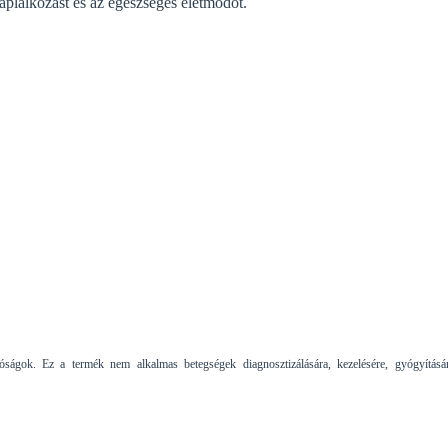
áplálkozást és az egészséges életmódot.
tóságok. Ez a termék nem alkalmas betegségek diagnosztizálására, kezelésére, gyógyításá