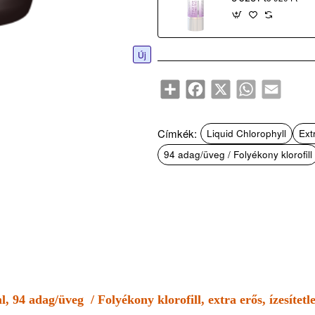
Új
Share
Facebook
X
WhatsApp
Email
Címkék:
Liquid Chlorophyll
Ext
94 adag/üveg / Folyékony klorofill
 94 adag/üveg / Folyékony klorofill, extra erős, ízesítetl