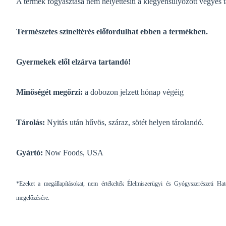
A termék fogyasztása nem helyettesíti a kiegyensúlyozott vegyes t
Természetes színeltérés előfordulhat ebben a termékben.
Gyermekek elől elzárva tartandó!
Minőségét megőrzi:
a dobozon jelzett hónap végéig
Tárolás:
Nyitás után hűvös, száraz, sötét helyen tárolandó.
Gyártó:
Now Foods, USA
*Ezeket a megállapításokat, nem értékelték Élelmiszerügyi és Gyógyszerészeti Ha
megelőzésére.