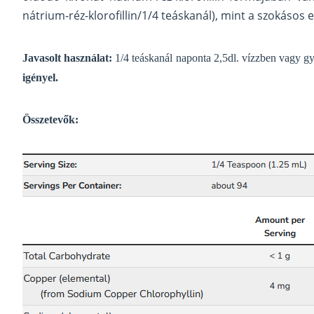
nátrium-réz-klorofillin/1/4 teáskanál), mint a szokásos
J
avasolt használat:
1/4
teáskanál
naponta 2,5dl. vízzben vagy g
igényel.
Összetevők: