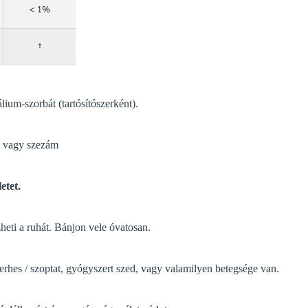
lium-szorbát (tartósítószerként).
yló vagy szezám
etet.
heti a ruhát. Bánjon vele óvatosan.
erhes / szoptat, gyógyszert szed, vagy valamilyen betegsége van.