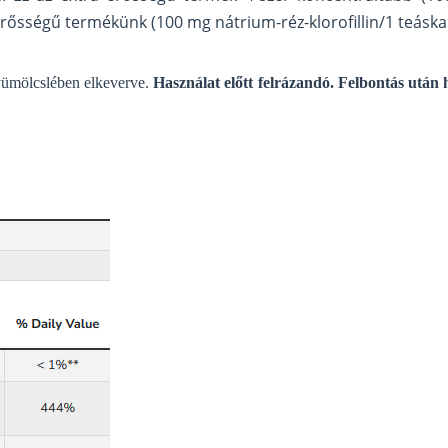
 erősségű termékünk (100 mg nátrium-réz-klorofillin/1 teáska
yümölcslében elkeverve.
Használat előtt felrázandó.
Felbontás után 