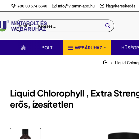
+36 30 574 6640
info@vitamin-abc.hu
Nagykereskedés
Mind
Keresés...
BOLT
WEBÁRUHÁZ
HŰSÉG
Liquid Chloro
home
Liquid Chlorophyll , Extra Stren
erős, ízesítetlen