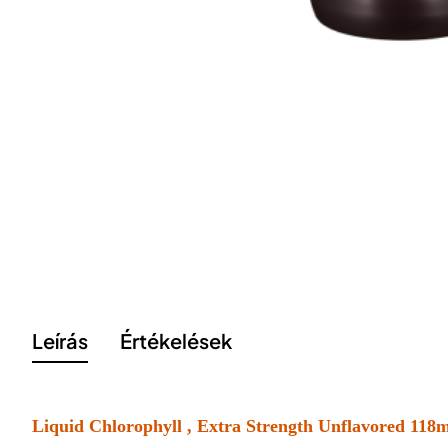
Leírás
Értékelések
Liquid Chlorophyll , Extra Strength Unflavored 118ml,