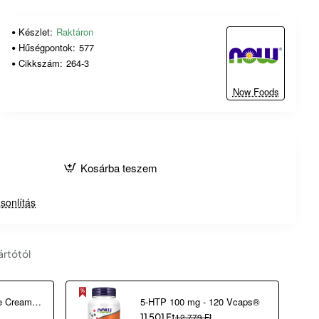
Készlet:
Raktáron
Hűségpontok:
577
Cikkszám:
264-3
Now Foods
Kosárba teszem
sonlítás
ártótól
2 in 1 Correcting Eye Cream (30 ml)
5-HTP 100 mg - 120 Vcaps®
11 501 Ft
12 779 Ft