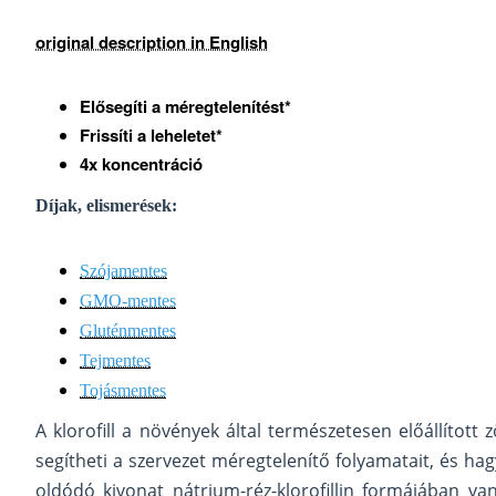
original description in English
Elősegíti a méregtelenítést*
Frissíti a leheletet*
4x koncentráció
Díjak, elismerések:
Szójamentes
GMO-mentes
Gluténmentes
Tejmentes
Tojásmentes
A klorofill a növények által természetesen előállított 
segítheti a szervezet méregtelenítő folyamatait, és ha
oldódó kivonat nátrium-réz-klorofillin formájában va