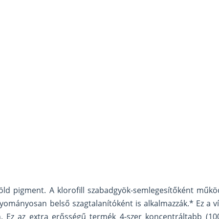
zöld pigment.
A klorofill szabadgyök-semlegesítőként műkö
gyományosan belső szagtalanítóként is alkalmazzák.* Ez a v
n.
Ez az extra erősségű termék 4-szer koncentráltabb (1