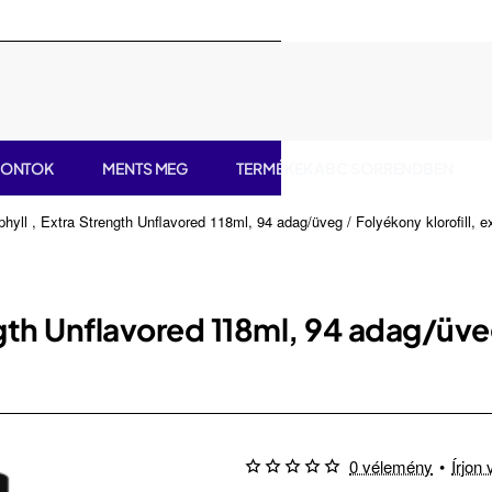
PONTOK
MENTS MEG
TERMÉKEK ABC SORRENDBEN
phyll , Extra Strength Unflavored 118ml, 94 adag/üveg / Folyékony klorofill, ex
gth Unflavored 118ml, 94 adag/üveg
0 vélemény
•
Írjon