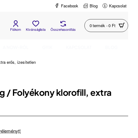
Facebook
Blog
Kapcsolat
0 termék - 0 Ft
Fiókom
Kívánságlista
Összehasonlítás
A NOW-RÓL
GYIK
KAPCSOLAT
BLOG
tra erős, ízesítetlen
 / Folyékony klorofill, extra
 véleményt!