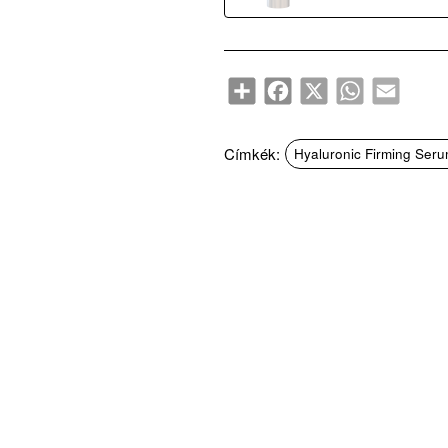
Share
Facebook
X
WhatsApp
Email
Címkék:
Hyaluronic Firming Serum