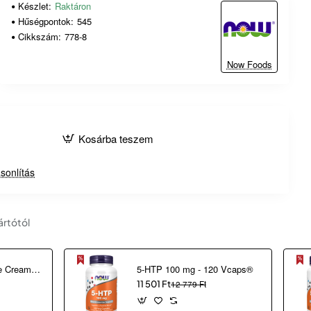
Készlet:
Raktáron
Hűségpontok:
545
Cikkszám:
778-8
Now Foods
Kosárba teszem
sonlítás
ártótól
2 in 1 Correcting Eye Cream (30 ml)
5-HTP 100 mg - 120 Vcaps®
11 501 Ft
12 779 Ft