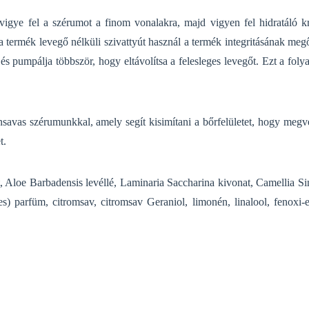
n vigye fel a szérumot a finom vonalakra, majd vigyen fel hidratáló k
a termék levegő nélküli szivattyút használ a termék integritásának meg
s pumpálja többször, hogy eltávolítsa a felesleges levegőt. Ezt a foly
savas szérumunkkal, amely segít kisimítani a bőrfelületet, hogy megv
t.
t, Aloe Barbadensis levéllé, Laminaria Saccharina kivonat, Camellia Si
tes) parfüm, citromsav, citromsav
Geraniol, limonén, linalool, fenoxi-e