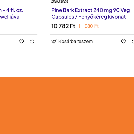
Now Foods
- 4 fl. oz.
Pine Bark Extract 240 mg 90 Veg
welliával
Capsules / Fenyőkéreg kivonat
11 980 Ft
10 782 Ft
Kosárba teszem
érhet!