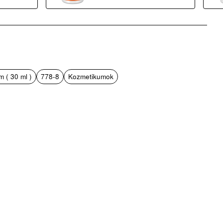
 ( 30 ml )
778-8
Kozmetikumok