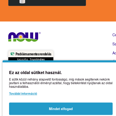
C
Sz
Ad
Problémamentes rendelés
Igazolta:
Trustindex
Ál
Ol
Ez az oldal sütiket használ.
1092 Budapest, Erkel utca 14/A.
E sütik közül néhány alapvető fontosságú, míg mások segítenek nekünk
I
+36 30 574 6640
javítani a felhasználói élményt azáltal, hogy betekintést nyújtanak az oldal
használatába.
F
info@vitamin-abc.hu
További információ
Hétfőtől - Péntekig: 09:00 - 18:00
Mindet elfogad