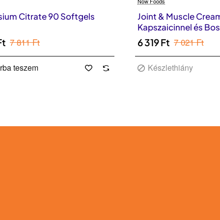
Now Foods
Készlethiány
ium Citrate 90 Softgels
Joint & Muscle Cream 
Kapszaicinnel és Bos
7 811 Ft
7 021 Ft
Ft
6 319 Ft
rba teszem
Készlethiány
A termékre kattintva értesítést k