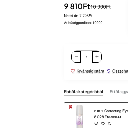
9 810Ft
10 900Ft
Nettó ár: 7 725Ft
Ár hűségpontban: 10900
Kívánságlistára
Összeha
Ebből a kategóriából
Ettől a gy
8 028 Ft
8 920 Ft