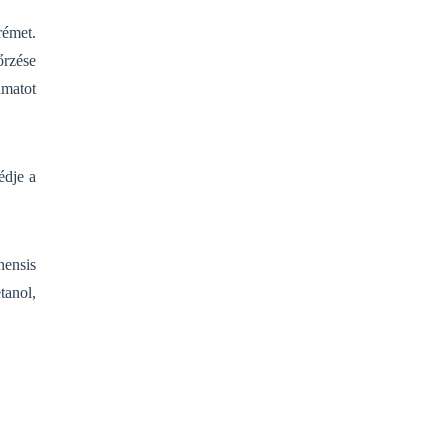
rémet.
őrzése
amatot
édje a
nensis
tanol,