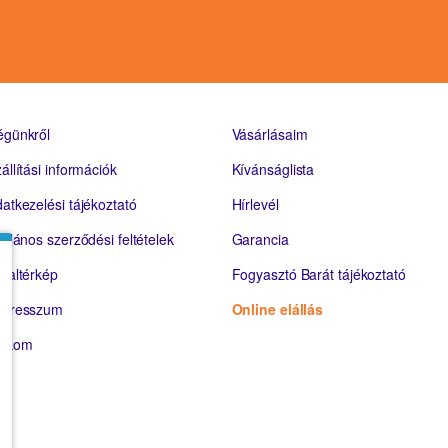
égünkről
Vásárlásaim
állítási információk
Kívánságlista
atkezelési tájékoztató
Hírlevél
talános szerződési feltételek
Garancia
daltérkép
Fogyasztó Barát tájékoztató
mpresszum
Online elállás
iókom