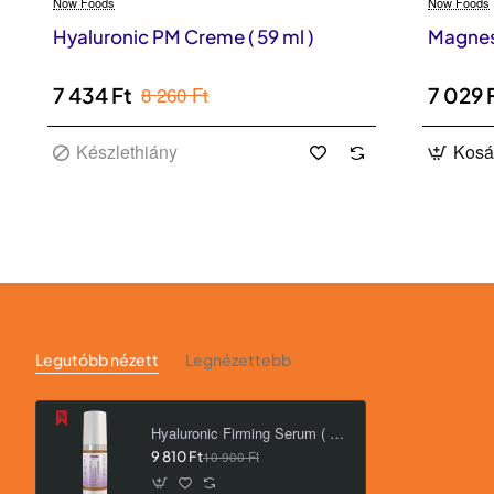
Now Foods
Now Foods
Készlethiány
Hyaluronic PM Creme ( 59 ml )
Magnes
8 260 Ft
7 434 Ft
7 029 
Készlethiány
Kosá
A termékre kattintva értesítést kérhet!
Legutóbb nézett
Legnézettebb
Hyaluronic Firming Serum ( 30 ml )
9 810 Ft
10 900 Ft