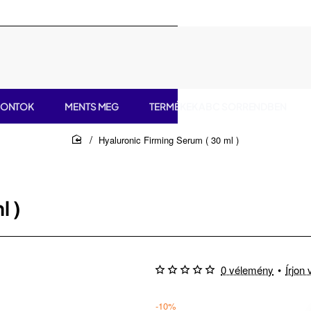
PONTOK
MENTS MEG
TERMÉKEK ABC SORRENDBEN
Hyaluronic Firming Serum ( 30 ml )
home
l )
0 vélemény
•
Írjon
-10%