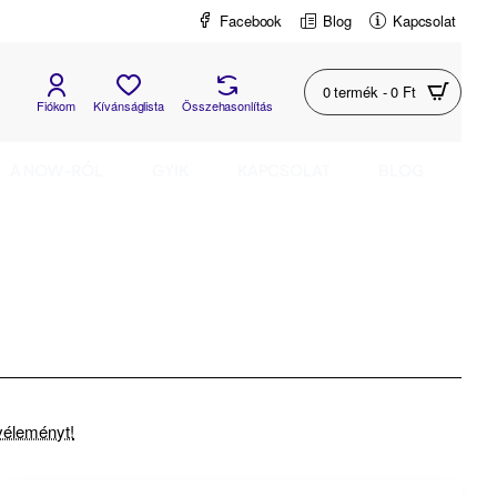
Facebook
Blog
Kapcsolat
0 termék - 0 Ft
Fiókom
Kívánságlista
Összehasonlítás
A NOW-RÓL
GYIK
KAPCSOLAT
BLOG
 véleményt!