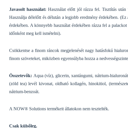
Javasolt használat:
Használat előtt jól rázza fel.
Tisztítás utá
Használja délelőtt és délután a legjobb eredmény érdekében.
(Ez 
érdekében. A könnyebb használat érdekében rázza fel a palackot é
időnként meg kell ismételni).
Csökkentse a finom ráncok megjelenését nagy hatásfokú hialuron
finom szöveteket, miközben egyensúlyba hozza a nedvességszinte
Összetevők:
Aqua (víz), glicerin, xantángumi, nátrium-hialuroná
(zöld tea) levél kivonat, oldható kollagén, hinokitiol, (természe
nátrium-benzoát.
A NOW® Solutions termékeit állatokon nem tesztelték.
Csak külsőleg.