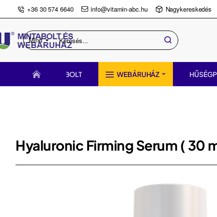
+36 30 574 6640
info@vitamin-abc.hu
Nagykereskedés
Mind
Keresés...
BOLT
WEBÁRUHÁZ
HŰSÉG
Hyaluronic Firming Serum ( 30 m