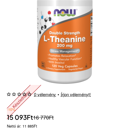
Készlethiány
0 vélemény
•
Írjon véleményt!
-10%
15 093Ft
16 770Ft
Nettó ár: 11 885Ft