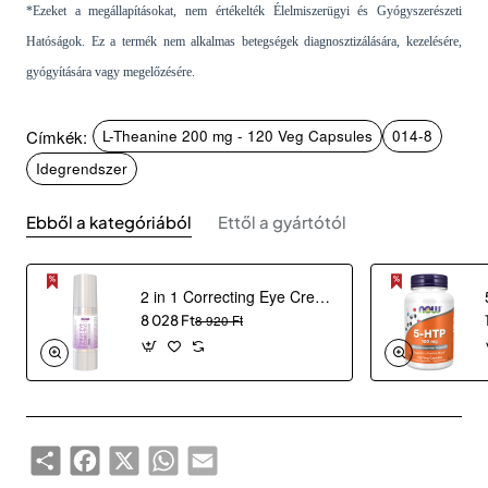
*Ezeket a megállapításokat, nem értékelték Élelmiszerügyi és Gyógyszerészeti
Hatóságok. Ez a termék nem alkalmas betegségek diagnosztizálására, kezelésére,
gyógyítására vagy megelőzésére.
Címkék:
L-Theanine 200 mg - 120 Veg Capsules
014-8
Idegrendszer
Ebből a kategóriából
Ettől a gyártótól
2 in 1 Correcting Eye Cream (30 ml)
8 028 Ft
8 920 Ft
Share
Facebook
X
WhatsApp
Email