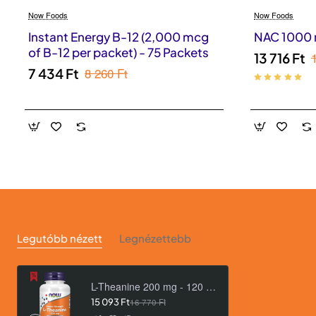
Now Foods
Now Foods
Instant Energy B-12 (2,000 mcg
NAC 1000 m
of B-12 per packet) - 75 Packets
13 716 Ft
8 260 Ft
7 434 Ft
Legutóbb nézett
Legnézettebb
L-Theanine 200 mg - 120 Veg Capsules
15 093 Ft
16 770 Ft