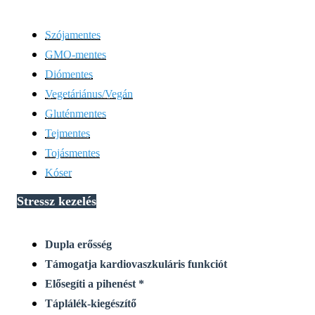
Szójamentes
GMO-mentes
Diómentes
Vegetáriánus/Vegán
Gluténmentes
Tejmentes
Tojásmentes
Kóser
Stressz kezelés
Dupla
erősség
Támogatja kardiovaszkuláris funkciót
Elősegíti a pihenést *
Táplálék-kiegészítő