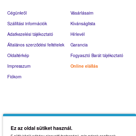
Cégünkről
Vásárlásaim
Szállítási információk
Kívánságlista
Adatkezelési tájékoztató
Hírlevél
Általános szerződési feltételek
Garancia
Oldaltérkép
Fogyasztó Barát tájékoztató
Impresszum
Online elállás
Fiókom
Ez az oldal sütiket használ.
E sütik közül néhány alapvető fontosságú, míg mások segítenek