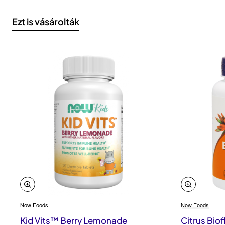
Ezt is vásárolták
Now Foods
Now Foods
Kid Vits™ Berry Lemonade
Citrus Bio