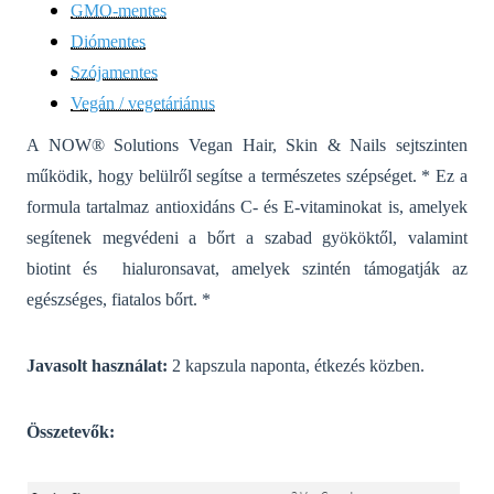
GMO-mentes
Diómentes
Szójamentes
Vegán / vegetáriánus
A NOW® Solutions Vegan Hair, Skin & Nails sejtszinten
működik, hogy belülről segítse a természetes szépséget.
* Ez a
formula tartalmaz antioxidáns C- és E-vitaminokat is, amelyek
segítenek megvédeni a bőrt a szabad gyököktől, valamint
biotint és hialuronsavat, amelyek szintén támogatják az
egészséges, fiatalos bőrt. *
Javasolt használat:
2 kapszula naponta, étkezés közben.
Összetevők: