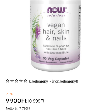
Készlethiány
0 vélemény
•
Írjon véleményt!
-10%
9 900Ft
10 999Ft
Nettó ár: 7 795Ft