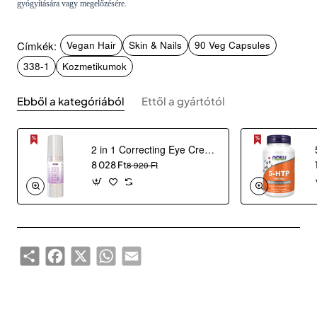
gyógyítására vagy megelőzésére.
Címkék:
Vegan Hair
Skin & Nails
90 Veg Capsules
338-1
Kozmetikumok
Ebből a kategóriából
Ettől a gyártótól
2 in 1 Correcting Eye Cream (30 ml)
8 028 Ft
8 920 Ft
Share
Facebook
X
WhatsApp
Email