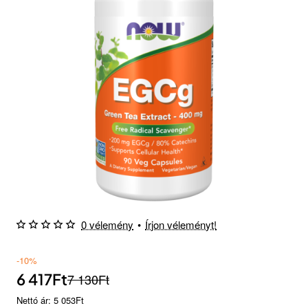
0 vélemény
•
Írjon véleményt!
-10%
6 417Ft
7 130Ft
Nettó ár: 5 053Ft