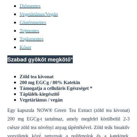
Diómentes
Vegetáriánus/Vegán
Gluténmentes
Tejmentes
Tojásmentes
Kóser
Szabad gyököt megkötő*
Zöld tea kivonat
200 mg EGCg / 80% Katekin
Támogatja a
celluláris
Egészséget
*
Táplálék-kiegészítő
Vegetáriánus / vegán
Egy kapszula NOW® Green Tea Extract (zöld tea kivonat)
200 mg EGCg-t tartalmaz, amely megfelel körülbelül 2-3
csésze zöld tea növényi anyag tápértékével. Zöld teák bioaktív
vegyületek közé tartoznak a polifenolok és a katekinek,