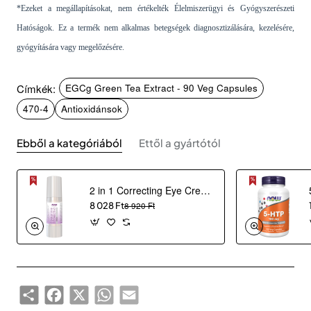
*Ezeket a megállapításokat, nem értékelték Élelmiszerügyi és Gyógyszerészeti
Hatóságok. Ez a termék nem alkalmas betegségek diagnosztizálására, kezelésére,
gyógyítására vagy megelőzésére.
Címkék:
EGCg Green Tea Extract - 90 Veg Capsules
470-4
Antioxidánsok
Ebből a kategóriából
Ettől a gyártótól
2 in 1 Correcting Eye Cream (30 ml)
8 028 Ft
8 920 Ft
Share
Facebook
X
WhatsApp
Email