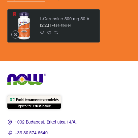
L-Carnosine 500 mg 50 Veg Capsules
12 231 Ft
13 590 Ft
Problémamentes rendelés
Igazolta:
Trustindex
1092 Budapest, Erkel utca 14/A.
+36 30 574 6640