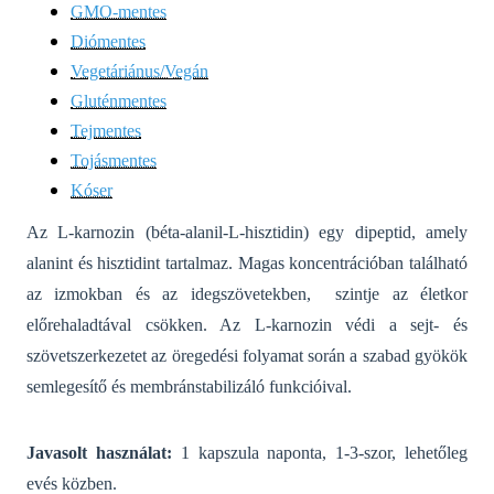
GMO-mentes
Diómentes
Vegetáriánus/Vegán
Gluténmentes
Tejmentes
Tojásmentes
Kóser
Az L-karnozin (béta-alanil-L-hisztidin) egy dipeptid, amely
alanint és hisztidint tartalmaz.
Magas koncentrációban található
az izmokban és az idegszövetekben, szintje az életkor
előrehaladtával csökken. Az L-karnozin védi a sejt- és
szövetszerkezetet az öregedési folyamat során a szabad gyökök
semlegesítő és membránstabilizáló funkcióival.
Javasolt használat:
1 kapszula naponta, 1-3-szor, lehetőleg
evés közben.