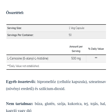
Összetétel:
Egyéb összetevő
k:
hipromellóz (cellulóz kapszula), sztearinsav
(növényi eredetű) és szilícium-dioxid.
Nem tartalmaz:
búza, glutén, szója, kukorica, tej, tojás, hal,
kagyló vagy dió