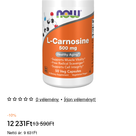
0 vélemény
•
Írjon véleményt!
-10%
12 231Ft
13 590Ft
Nettó ár: 9 631Ft