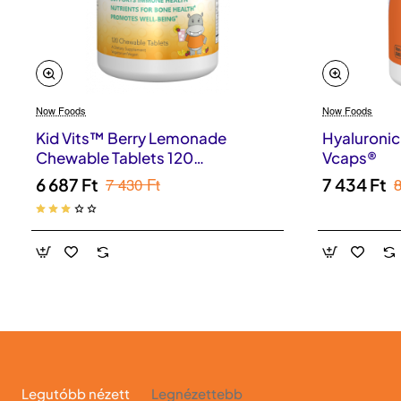
Now Foods
Now Foods
Kid Vits™ Berry Lemonade
Hyaluronic
Chewable Tablets 120
Vcaps®
vegetáriánus rágótabletta
7 430 Ft
8
6 687 Ft
7 434 Ft
Legutóbb nézett
Legnézettebb