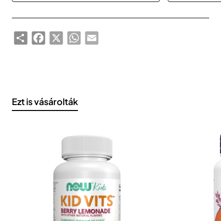
Share
Facebook
X
WhatsApp
Email
Ezt is vásárolták