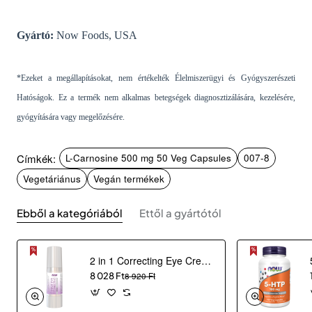
Gyártó:
Now Foods, USA
*Ezeket a megállapításokat, nem értékelték Élelmiszerügyi és Gyógyszerészeti
Hatóságok. Ez a termék nem alkalmas betegségek diagnosztizálására, kezelésére,
gyógyítására vagy megelőzésére.
Címkék:
L-Carnosine 500 mg 50 Veg Capsules
007-8
Vegetáriánus
Vegán termékek
Ebből a kategóriából
Ettől a gyártótól
2 in 1 Correcting Eye Cream (30 ml)
8 028 Ft
8 920 Ft