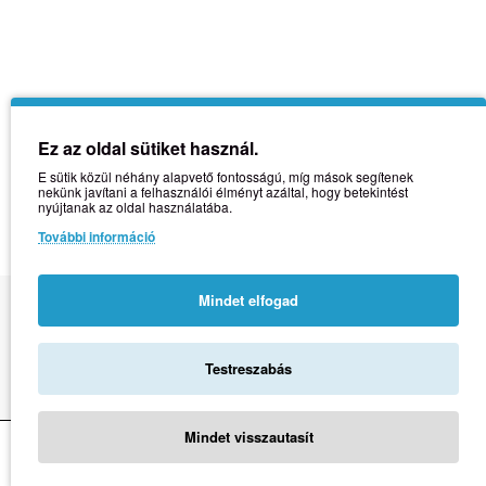
Ez az oldal sütiket használ.
E sütik közül néhány alapvető fontosságú, míg mások segítenek
nekünk javítani a felhasználói élményt azáltal, hogy betekintést
nyújtanak az oldal használatába.
További információ
Mindet elfogad
Copyright © 2021 | Üzemeltető: Natural Vitamin + Kft. | Adószám:
14397978-2-43
Testreszabás
Mindet visszautasít
Kosárba teszem