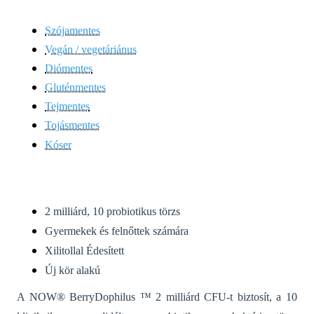
Szójamentes
Vegán / vegetáriánus
Diómentes
Gluténmentes
Tejmentes
Tojásmentes
Kóser
2 milliárd, 10 probiotikus törzs
Gyermekek és felnőttek számára
Xilitollal Édesített
Új kör alakú
A NOW® BerryDophilus ™ 2 milliárd CFU-t biztosít, a 10