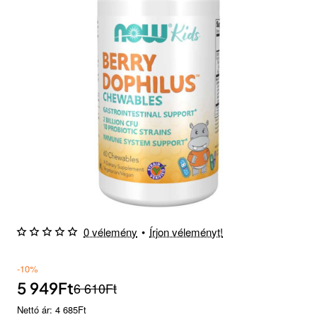
0 vélemény
•
Írjon véleményt!
-10%
5 949Ft
6 610Ft
Nettó ár: 4 685Ft