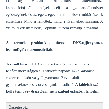
klinikailag validált probiotikus baktériumtörzs
kombinációjából, amelyek célja a gyomor-bélrendszer
egészségének és az egészséges immunrendszer működésének
elősegítése
Mind a felnőttek, mind a gyermekek számára.
A
xylitollal édesített BerryDophilus ™ nem károsítja a fogakat.
A termék probiotikus törzseit DNS-ujjlenyomat-
technológiával azonosították.
Javasolt használat:
Gyermekeknek (2 éves kortól) és
felnőtteknek: Rágjon el 1 tablettát naponta 1-3 alkalommal
étkezések között vagy éhgyomorra.
2 éven aluli
gyermekeknek, csak orvosi ajánlattal adható.
A tablettát szét
kell rágni vagy összetörni;
nem szabad egészben lenyelni.
Összetevők: