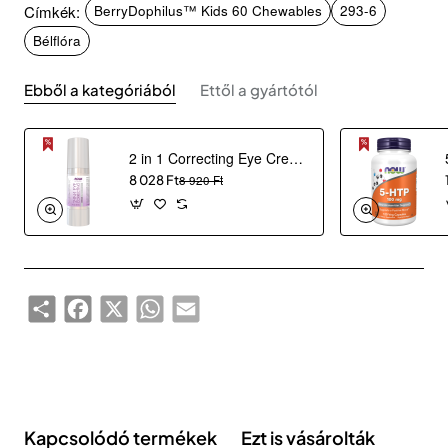
Címkék:
BerryDophilus™ Kids 60 Chewables
293-6
Bélflóra
Ebből a kategóriából
Ettől a gyártótól
2 in 1 Correcting Eye Cream (30 ml)
8 028 Ft
8 920 Ft
Share
Facebook
X
WhatsApp
Email
Kapcsolódó termékek
Ezt is vásárolták