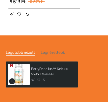
10 570 Ft
9 513 Ft
Legutóbb nézett
Legnézettebb
BerryDophilus™ Kids 60 Chewables
5 949 Ft
6 610 Ft