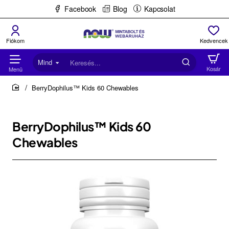
Facebook
Blog
Kapcsolat
Mind
Keresés...
BerryDophilus™ Kids 60 Chewables
home
BerryDophilus™ Kids 60
Chewables