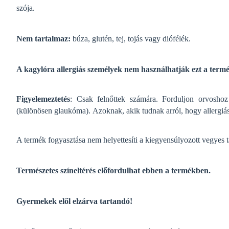
szója.
Nem tartalmaz:
búza, glutén, tej, tojás vagy diófélék.
A kagylóra allergiás személyek nem használhatják ezt a termé
Figyelemeztetés
:
Csak felnőttek számára.
Forduljon orvoshoz
(különösen glaukóma).
Azoknak, akik tudnak arról, hogy allergiás
A termék fogyasztása nem helyettesíti a kiegyensúlyozott vegyes t
Természetes színeltérés előfordulhat ebben a termékben.
Gyermekek elől elzárva tartandó!