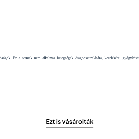
tóságok. Ez a termék nem alkalmas betegségek diagnosztizálására, kezelésére, gyógyításá
Ezt is vásárolták