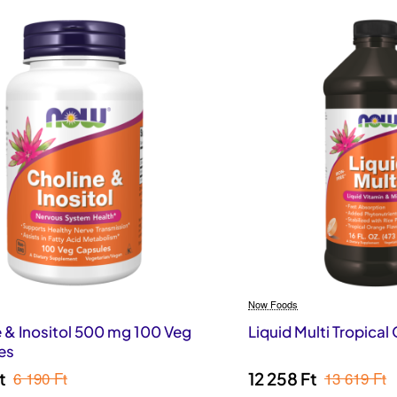
Now Foods
 & Inositol 500 mg 100 Veg
Liquid Multi Tropical
es
6 190 Ft
13 619 Ft
t
12 258 Ft