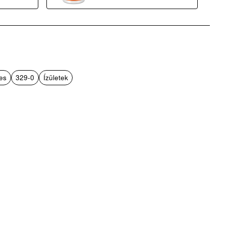
es
329-0
Ízületek