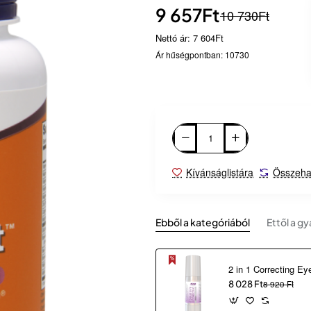
9 657Ft
10 730Ft
Nettó ár: 7 604Ft
Ár hűségpontban: 10730
Kívánságlistára
Összeha
Ebből a kategóriából
Ettől a gy
8 028 Ft
8 920 Ft