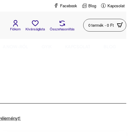
Facebook
Blog
Kapcsolat
0 termék - 0 Ft
Fiókom
Kívánságlista
Összehasonlítás
A NOW-RÓL
GYIK
KAPCSOLAT
BLOG
 véleményt!