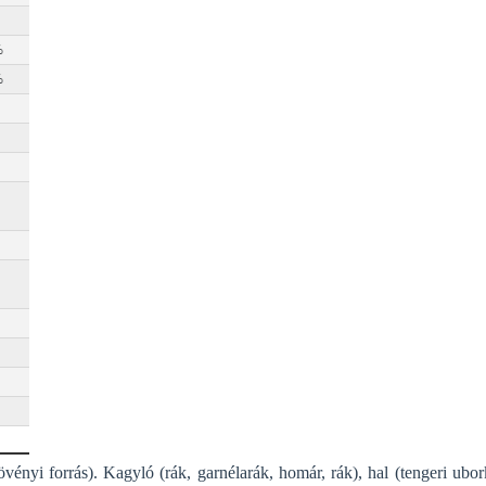
övényi forrás).
Kagyló (rák, garnélarák, homár, rák), hal (tengeri ubor