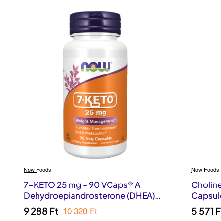
Now Foods
Now Foods
7-KETO 25 mg - 90 VCaps® A
Choline
Dehydroepiandrosterone (DHEA)
Capsul
természetben előforduló
10 320 Ft
9 288 Ft
5 571 F
metabolitja