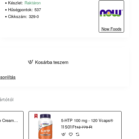
Készlet:
Raktáron
Hűségpontok:
537
Cikkszám:
329-0
Now Foods
Kosárba teszem
sonlítás
ártótól
2 in 1 Correcting Eye Cream (30 ml)
5-HTP 100 mg - 120 Vcaps®
11 501 Ft
12 779 Ft