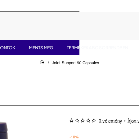
PONTOK
MENTS MEG
TERMÉKEK ABC SORRENDBEN
Joint Support 90 Capsules
home
0 vélemény
•
Írjon
-10%