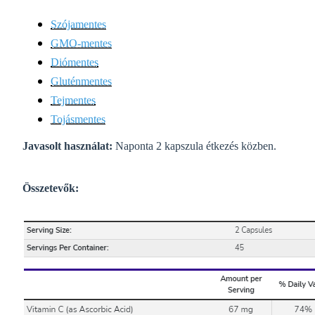
Szójamentes
GMO-mentes
Diómentes
Gluténmentes
Tejmentes
Tojásmentes
Javasolt használat:
Naponta 2 kapszula étkezés közben.
Összetevők: