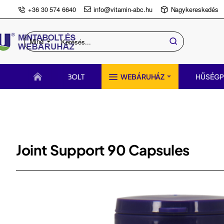
+36 30 574 6640
info@vitamin-abc.hu
Nagykereskedés
Mind
Keresés...
BOLT
WEBÁRUHÁZ
HŰSÉG
Joint Support 90 Capsules