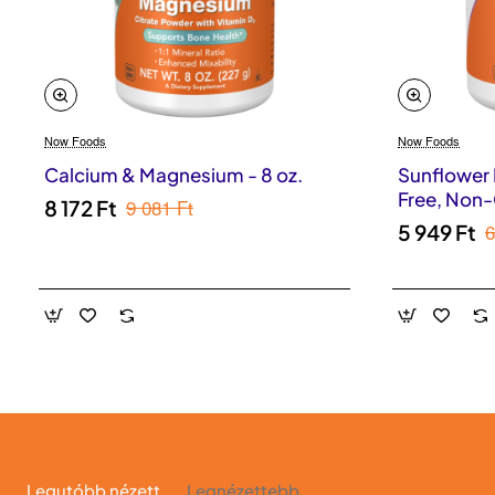
Now Foods
Now Foods
Calcium & Magnesium - 8 oz.
Sunflower 
Free, Non
9 081 Ft
8 172 Ft
6
5 949 Ft
Legutóbb nézett
Legnézettebb