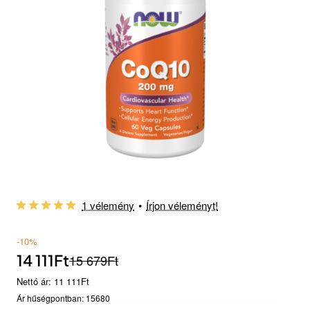
1 vélemény
•
Írjon véleményt!
-10%
14 111Ft
15 679Ft
Nettó ár: 11 111Ft
Ár hűségpontban: 15680