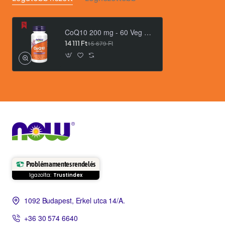
CoQ10 200 mg - 60 Veg Capsules
14 111 Ft
15 679 Ft
Problémamentes rendelés
Igazolta:
Trustindex
1092 Budapest, Erkel utca 14/A.
+36 30 574 6640