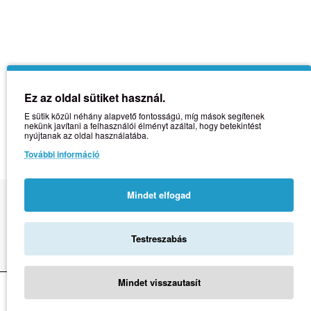
Ez az oldal sütiket használ.
E sütik közül néhány alapvető fontosságú, míg mások segítenek
nekünk javítani a felhasználói élményt azáltal, hogy betekintést
nyújtanak az oldal használatába.
További információ
Mindet elfogad
Copyright © 2021 | Üzemeltető: Natural Vitamin + Kft. | Adószám:
14397978-2-43
Testreszabás
Mindet visszautasít
Kosárba teszem