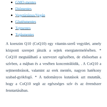
GMO-mentes
Diómentes
Vegetáriánus/Vegán
Gluténmentes
Tejmentes
Tojásmentes
A koenzim Q10 (CoQ10) egy vitamin-szerű vegyület, amely
központi szerepet játszik a sejtek energiatermelésében. *
CoQ10 megtalálható a szervezet egészében, de elsősorban a
szívben, a májban és a vesében koncentrálódik, . A CoQ10 a
sejtmembránok, valamint az erek mentén, nagyon hatékony
szabad-gyökfogó. * A tudományos kutatások azt mutatták,
hogy a CoQ10 segít az egészséges szív és az érrendszer
fenntartásában.