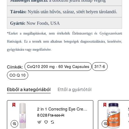
Minőségét megőrzi:
a dobozon jelzett hónap végéig
Tárolás:
Nyitás után hűvös, száraz, sötét helyen tárolandó.
Gyártó:
Now Foods, USA
*Ezeket a megállapításokat, nem értékelték Élelmiszerügyi és Gyógyszerészeti
Hatóságok. Ez a termék nem alkalmas betegségek diagnosztizálására, kezelésére,
gyógyítására vagy megelőzésére.
Címkék:
CoQ10 200 mg - 60 Veg Capsules
317-6
CO Q 10
Ebből a kategóriából
Ettől a gyártótól
2 in 1 Correcting Eye Cream (30 ml)
8 028 Ft
8 920 Ft