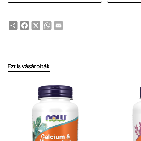
Share
Facebook
X
WhatsApp
Email
Ezt is vásárolták