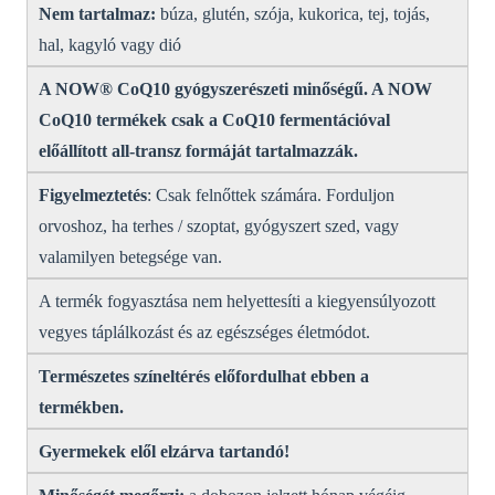
Nem tartalmaz:
búza, glutén, szója, kukorica, tej, tojás,
hal, kagyló vagy dió
A NOW® CoQ10 gyógyszerészeti minőségű.
A NOW
CoQ10 termékek csak a CoQ10 fermentációval
előállított all-transz formáját tartalmazzák.
Figyelmeztetés
: Csak felnőttek számára. Forduljon
orvoshoz, ha terhes / szoptat, gyógyszert szed, vagy
valamilyen betegsége van.
A termék fogyasztása nem helyettesíti a kiegyensúlyozott
vegyes táplálkozást és az egészséges életmódot.
Természetes színeltérés előfordulhat ebben a
termékben.
Gyermekek elől elzárva tartandó!