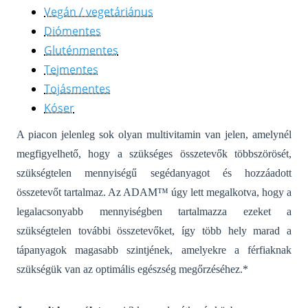
Vegán / vegetáriánus
Diómentes
Gluténmentes
Tejmentes
Tojásmentes
Kóser
A piacon jelenleg sok olyan multivitamin van jelen, amelynél
megfigyelhető, hogy a szükséges összetevők többszörösét,
szükségtelen mennyiségű segédanyagot és hozzáadott
összetevőt tartalmaz. Az ADAM™ úgy lett megalkotva, hogy a
legalacsonyabb mennyiségben tartalmazza ezeket a
szükségtelen további összetevőket, így több hely marad a
tápanyagok magasabb szintjének, amelyekre a férfiaknak
szükségük van az optimális egészség megőrzéséhez.*