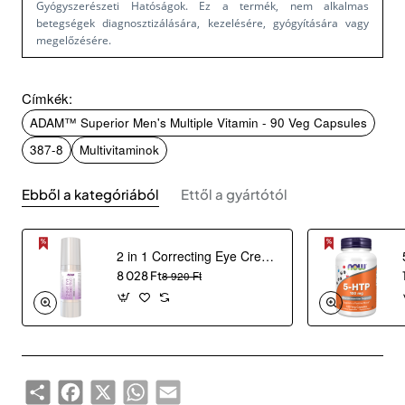
Gyógyszerészeti Hatóságok. Ez a termék, nem alkalmas
betegségek diagnosztizálására, kezelésére, gyógyítására vagy
megelőzésére.
Címkék:
ADAM™ Superior Men's Multiple Vitamin - 90 Veg Capsules
387-8
Multivitaminok
Ebből a kategóriából
Ettől a gyártótól
2 in 1 Correcting Eye Cream (30 ml)
8 028 Ft
8 920 Ft
Share
Facebook
X
WhatsApp
Email