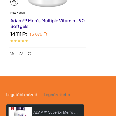
Now Foods
Adam™ Men's Multiple Vitamin - 90
Softgels
15 679 Ft
14 111 Ft
Legutóbb nézett
Legnézettebb
ADAM™ Superior Men's Multiple Vitamin - 90 Veg Capsules