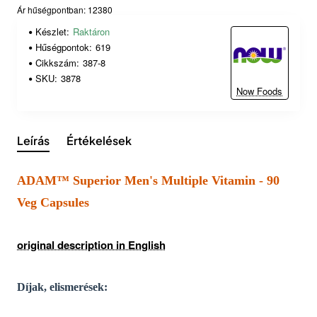
Ár hűségpontban: 12380
Készlet:
Raktáron
Hűségpontok:
619
Cikkszám:
387-8
SKU:
3878
Now Foods
Leírás
Értékelések
ADAM™ Superior Men's Multiple Vitamin - 90
Veg Capsules
original description in English
Díjak, elismerések: