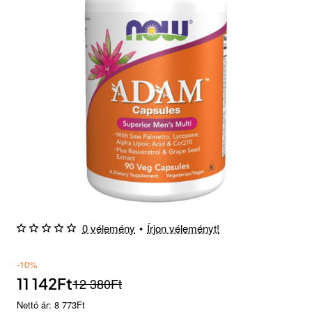
0 vélemény
•
Írjon véleményt!
-10%
11 142Ft
12 380Ft
Nettó ár: 8 773Ft