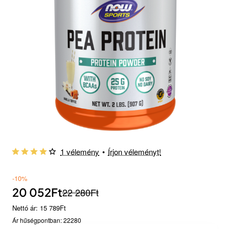
Készlethiány
1 vélemény
•
Írjon véleményt!
-10%
20 052Ft
22 280Ft
Nettó ár: 15 789Ft
Ár hűségpontban: 22280