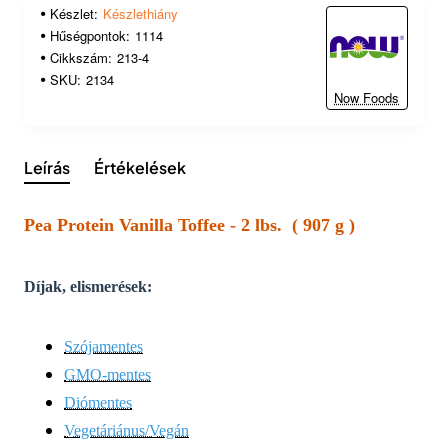
Készlet:
Készlethiány
Hűségpontok:
1114
Cikkszám:
213-4
SKU:
2134
Now Foods
Leírás
Értékelések
Pea Protein Vanilla Toffee - 2 lbs. ( 907 g )
Díjak, elismerések:
Szójamentes
GMO-mentes
Diómentes
Vegetáriánus/Vegán