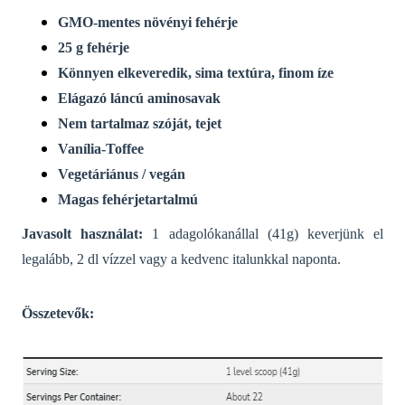
GMO-mentes növényi fehérje
25 g fehérje
Könnyen elkeveredik, sima textúra, finom íze
Elágazó láncú aminosavak
Nem tartalmaz szóját, tejet
Vanília-Toffee
Vegetáriánus / vegán
Magas fehérjetartalmú
Javasolt használat:
1 adagolókanállal (41g) keverjünk el
legalább, 2 dl vízzel vagy a kedvenc italunkkal naponta.
Összetevők: