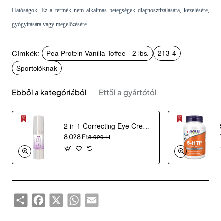
Hatóságok. Ez a termék nem alkalmas betegségek diagnosztizálására, kezelésére,
gyógyítására vagy megelőzésére.
Címkék:
Pea Protein Vanilla Toffee - 2 lbs.
213-4
Sportolóknak
Ebből a kategóriából
Ettől a gyártótól
2 in 1 Correcting Eye Cream (30 ml)
8 028 Ft
8 920 Ft
Share
Facebook
X
WhatsApp
Email