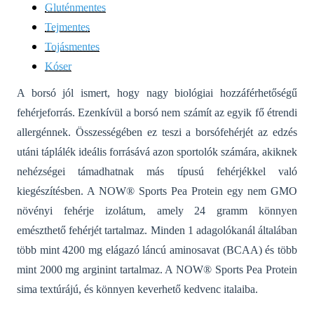
Gluténmentes
Tejmentes
Tojásmentes
Kóser
A borsó jól ismert, hogy nagy biológiai hozzáférhetőségű
fehérjeforrás. Ezenkívül a borsó nem számít az egyik fő étrendi
allergénnek. Összességében ez teszi a borsófehérjét az edzés
utáni táplálék ideális forrásává azon sportolók számára, akiknek
nehézségei támadhatnak más típusú fehérjékkel való
kiegészítésben. A NOW® Sports Pea Protein egy nem GMO
növényi fehérje izolátum, amely 24 gramm könnyen
emészthető fehérjét tartalmaz. Minden 1 adagolókanál általában
több mint 4200 mg elágazó láncú aminosavat (BCAA) és több
mint 2000 mg arginint tartalmaz. A NOW® Sports Pea Protein
sima textúrájú, és könnyen keverhető kedvenc italaiba.