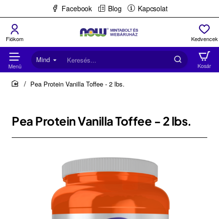
Facebook
Blog
Kapcsolat
Mind
Keresés...
Pea Protein Vanilla Toffee - 2 lbs.
home
Pea Protein Vanilla Toffee - 2 lbs.