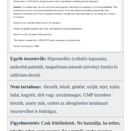
Egyéb összetevők:
Hipromellóz (cellulóz kapszula),
aszkorbil-palmitát, magnézium-sztearát (növényi forrás) és
szilícium-dioxid.
Nem tartalmaz:
élesztőt, búzát, glutént, szóját, tejet, tojást,
halat, kagylót, diót vagy szezámmagot.
GMP üzemben
készült, amely más, ezeket az allergéneket tartalmazó
összetevőket is feldolgoz.
Figyelmeztetés
:
Csak felnőtteknek.
Ne használja, ha terhes,