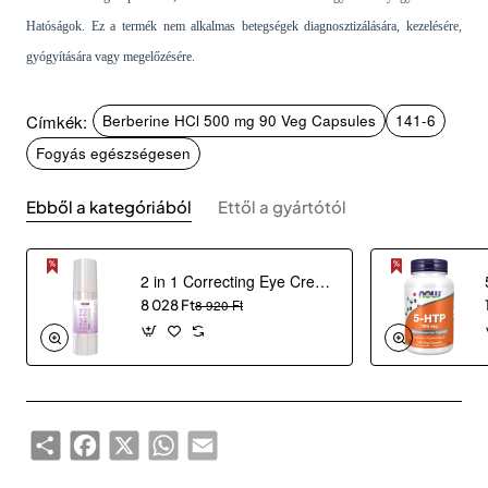
Hatóságok. Ez a termék nem alkalmas betegségek diagnosztizálására, kezelésére,
gyógyítására vagy megelőzésére.
Címkék:
Berberine HCl 500 mg 90 Veg Capsules
141-6
Fogyás egészségesen
Ebből a kategóriából
Ettől a gyártótól
2 in 1 Correcting Eye Cream (30 ml)
8 028 Ft
8 920 Ft
Share
Facebook
X
WhatsApp
Email