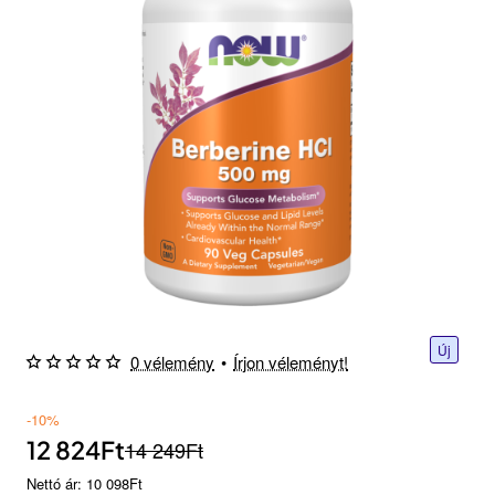
Új
0 vélemény
•
Írjon véleményt!
-10%
12 824Ft
14 249Ft
Nettó ár: 10 098Ft