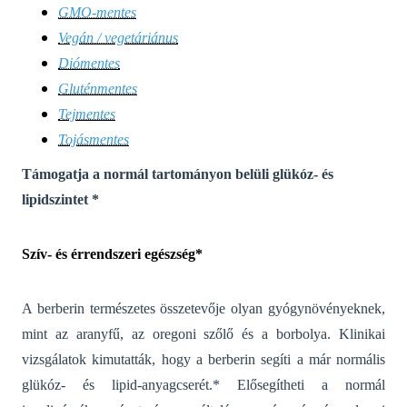
GMO-mentes
Vegán / vegetáriánus
Diómentes
Gluténmentes
Tejmentes
Tojásmentes
Támogatja a normál tartományon belüli glükóz- és
lipidszintet *
Szív- és érrendszeri egészség*
A berberin természetes összetevője olyan gyógynövényeknek,
mint az aranyfű, az oregoni szőlő és a borbolya.
Klinikai
vizsgálatok kimutatták, hogy a berberin segíti a már normális
glükóz- és lipid-anyagcserét.* Elősegítheti a normál