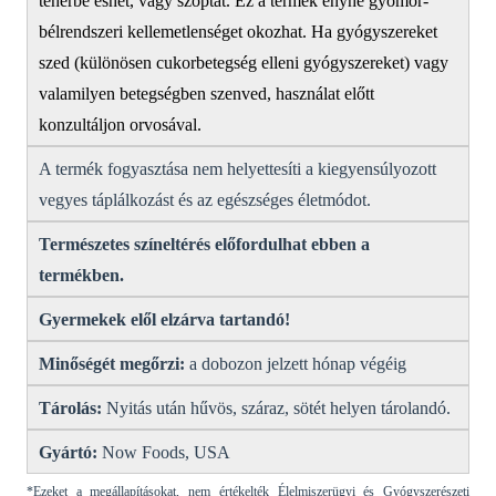
teherbe eshet, vagy szoptat.
Ez a termék enyhe gyomor-
bélrendszeri kellemetlenséget okozhat.
Ha gyógyszereket
szed (különösen cukorbetegség elleni gyógyszereket) vagy
valamilyen betegségben szenved, használat előtt
konzultáljon orvosával.
A termék fogyasztása nem helyettesíti a kiegyensúlyozott
vegyes táplálkozást és az egészséges életmódot.
Természetes színeltérés előfordulhat ebben a
termékben.
Gyermekek elől elzárva tartandó!
Minőségét megőrzi:
a dobozon jelzett hónap végéig
Tárolás:
Nyitás után hűvös, száraz, sötét helyen tárolandó.
Gyártó:
Now Foods, USA
*Ezeket a megállapításokat, nem értékelték Élelmiszerügyi és Gyógyszerészeti