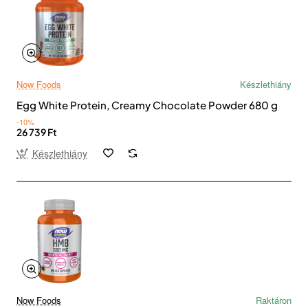
Now Foods
Készlethiány
Egg White Protein, Creamy Chocolate Powder 680 g
-10%
26 739 Ft
Készlethiány
Now Foods
Raktáron