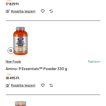
-10%
17 829 Ft
Kosárba teszem
Now Foods
Raktáron
Amino-9 Essentials™ Powder 330 g
-10%
18 495 Ft
Kosárba teszem