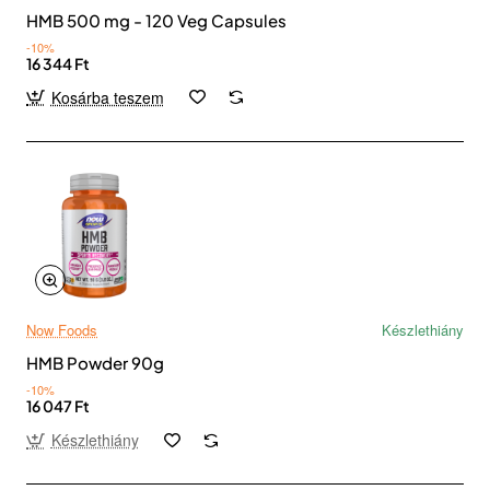
HMB 500 mg - 120 Veg Capsules
-10%
16 344 Ft
Kosárba teszem
Now Foods
Készlethiány
HMB Powder 90g
-10%
16 047 Ft
Készlethiány