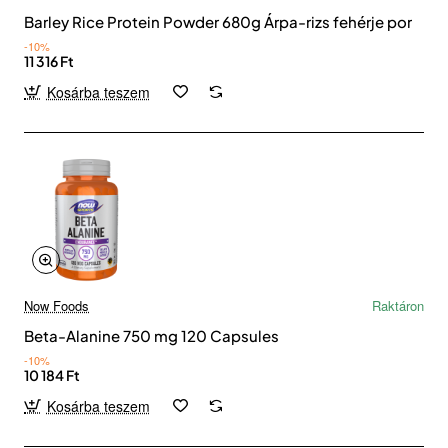
Barley Rice Protein Powder 680g Árpa-rizs fehérje por
-10%
11 316 Ft
Kosárba teszem
Now Foods
Raktáron
Beta-Alanine 750 mg 120 Capsules
-10%
10 184 Ft
Kosárba teszem