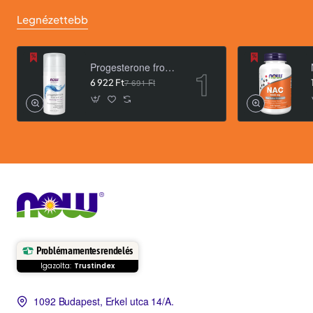
Legnézettebb
Progesterone from Wild Yam Balancing Skin Cream- 3 oz. /85 g/
6 922 Ft
7 691 Ft
Problémamentes rendelés
Igazolta:
Trustindex
1092 Budapest, Erkel utca 14/A.