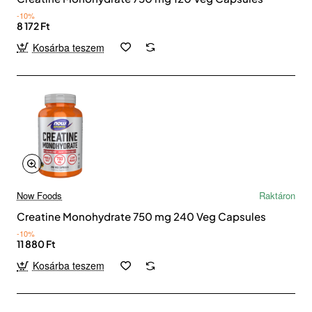
-10%
8 172 Ft
Kosárba teszem
Now Foods
Raktáron
Creatine Monohydrate 750 mg 240 Veg Capsules
-10%
11 880 Ft
Kosárba teszem