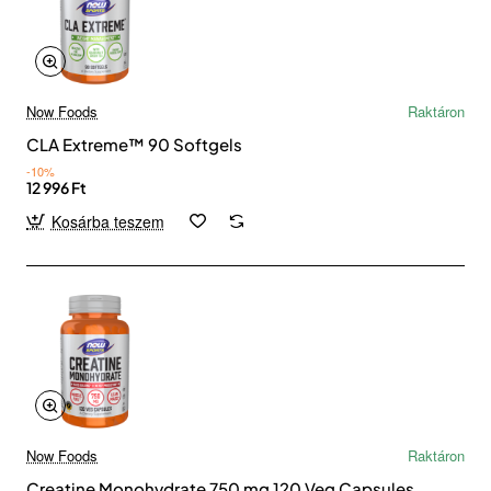
Now Foods
Raktáron
CLA Extreme™ 90 Softgels
-10%
12 996 Ft
Kosárba teszem
Now Foods
Raktáron
Creatine Monohydrate 750 mg 120 Veg Capsules