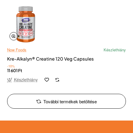
Now Foods
Készlethiány
Kre-Alkalyn® Creatine 120 Veg Capsules
-10%
11 601 Ft
Készlethiány
További termékek betöltése