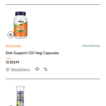
Now Foods
Készlethiány
Diet Support 120 Veg Capsules
-10%
13 202 Ft
Készlethiány