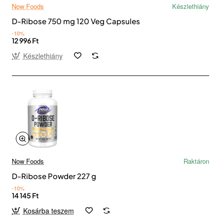
Now Foods
Készlethiány
D-Ribose 750 mg 120 Veg Capsules
-10%
12 996 Ft
Készlethiány
Now Foods
Raktáron
D-Ribose Powder 227 g
-10%
14 145 Ft
Kosárba teszem